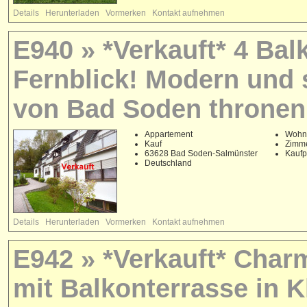
Details
Herunterladen
Vormerken
Kontakt aufnehmen
E940 » *Verkauft* 4 Ba
Fernblick! Modern und s
von Bad Soden thronen
Appartement
Wohnf
Kauf
Zimme
63628 Bad Soden-Salmünster
Kaufp
Deutschland
Details
Herunterladen
Vormerken
Kontakt aufnehmen
E942 » *Verkauft* Cha
mit Balkonterrasse in 