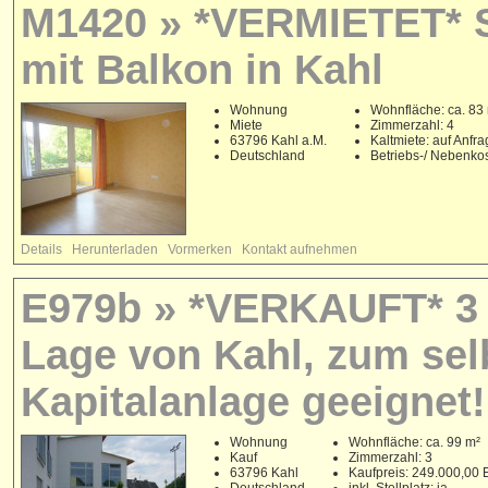
M1420 » *VERMIETET* 
mit Balkon in Kahl
Wohnung
Wohnfläche: ca. 83
Miete
Zimmerzahl: 4
63796 Kahl a.M.
Kaltmiete: auf Anfr
Deutschland
Betriebs-/ Nebenko
Details
Herunterladen
Vormerken
Kontakt aufnehmen
E979b » *VERKAUFT* 3 
Lage von Kahl, zum sel
Kapitalanlage geeignet!
Wohnung
Wohnfläche: ca. 99 m²
Kauf
Zimmerzahl: 3
63796 Kahl
Kaufpreis: 249.000,00
Deutschland
inkl. Stellplatz: ja