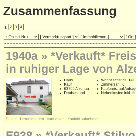
Zusammenfassung
2
3
4
1
1940a » *Verkauft* Fre
in ruhiger Lage von Alz
Haus
Wohnfläche: ca. 141
Kauf
Zimmerzahl: 6
63755 Alzenau
Kaufpreis: auf Anfrag
Deutschland
Nebenkosten inkl. He
Details
Herunterladen
Vormerken
Kontakt aufnehmen
E938 » *Verkauft* Stilv