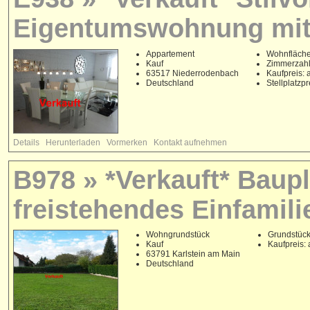
Eigentumswohnung mit
Appartement
Wohnfläche
Kauf
Zimmerzahl
63517 Niederrodenbach
Kaufpreis: 
Deutschland
Stellplatzp
Details
Herunterladen
Vormerken
Kontakt aufnehmen
B978 » *Verkauft* Baupl
freistehendes Einfamili
Wohngrundstück
Grundstück
Kauf
Kaufpreis: 
63791 Karlstein am Main
Deutschland