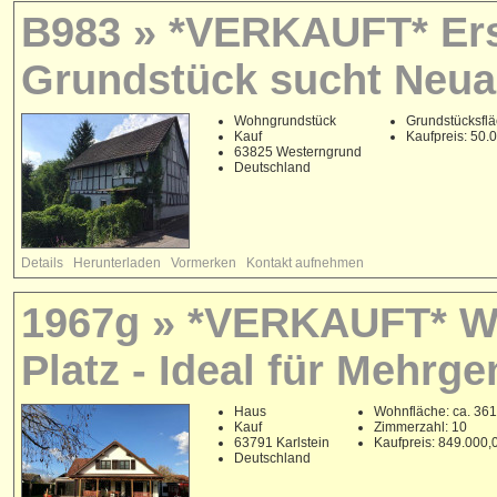
B983 » *VERKAUFT* Er
Grundstück sucht Neua
Wohngrundstück
Grundstücksflä
Kauf
Kaufpreis: 50
63825 Westerngrund
Deutschland
Details
Herunterladen
Vormerken
Kontakt aufnehmen
1967g » *VERKAUFT* Woh
Platz - Ideal für Mehrg
Haus
Wohnfläche: ca. 361
Kauf
Zimmerzahl: 10
63791 Karlstein
Kaufpreis: 849.000
Deutschland