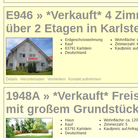
E946 » *Verkauft* 4 Z
über 2 Etagen in Karlst
Erdgeschosswohnung
Wohnfläche: c
Kauf
Zimmerzahl: 
63791 Karlstein
Kaufpreis: au
Deutschland
Details
Herunterladen
Vormerken
Kontakt aufnehmen
1948A » *Verkauft* Fre
mit großem Grundstück
Haus
Wohnfläche: ca. 120
Kauf
Zimmerzahl: 5
63791 Karlstein
Kaufpreis: auf Anfra
Deutschland