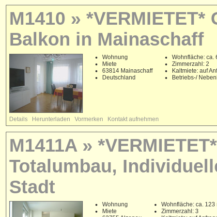
M1410 » *VERMIETET* G
Balkon in Mainaschaff
Wohnung
Wohnfläche: ca. 
Miete
Zimmerzahl: 2
63814 Mainaschaff
Kaltmiete: auf An
Deutschland
Betriebs-/ Nebe
Details
Herunterladen
Vormerken
Kontakt aufnehmen
M1411A » *VERMIETET*
Totalumbau, Individuel
Stadt
Wohnung
Wohnfläche: ca. 123
Miete
Zimmerzahl: 3