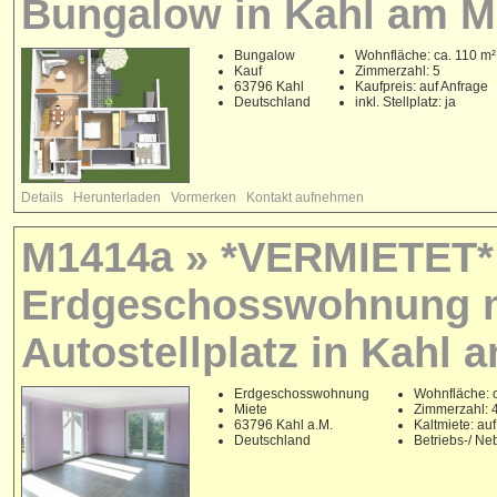
Bungalow in Kahl am M
Bungalow
Wohnfläche: ca. 110 m²
Kauf
Zimmerzahl: 5
63796 Kahl
Kaufpreis: auf Anfrage
Deutschland
inkl. Stellplatz: ja
Details
Herunterladen
Vormerken
Kontakt aufnehmen
M1414a » *VERMIETET* E
Erdgeschosswohnung m
Autostellplatz in Kahl 
Erdgeschosswohnung
Wohnfläche: c
Miete
Zimmerzahl: 
63796 Kahl a.M.
Kaltmiete: au
Deutschland
Betriebs-/ N