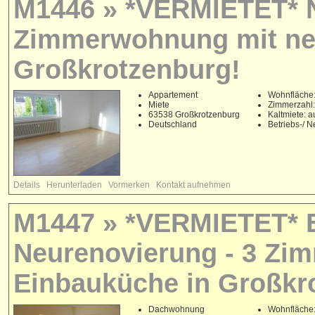
M1446 » *VERMIETET* N
Zimmerwohnung mit ne
Großkrotzenburg!
Appartement
Wohnfläche:
Miete
Zimmerzahl:
63538 Großkrotzenburg
Kaltmiete: a
Deutschland
Betriebs-/ 
Details
Herunterladen
Vormerken
Kontakt aufnehmen
M1447 » *VERMIETET* 
Neurenovierung - 3 Zi
Einbauküche in Großkr
Dachwohnung
Wohnfläche: