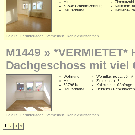
Miete
Zimmerzahl:
63538 Großkrotzenburg
Kaltmiete: a
Deutschland
Betriebs-/ 
Details
Herunterladen
Vormerken
Kontakt aufnehmen
M1449 » *VERMIETET* H
Dachgeschoss mit viel 
Wohnung
Wohnfläche: ca. 60 m²
Miete
Zimmerzahl: 3
63796 Kahl
Kaltmiete: auf Anfrage
Deutschland
Betriebs-/ Nebenkoste
Details
Herunterladen
Vormerken
Kontakt aufnehmen
1
2
3
4