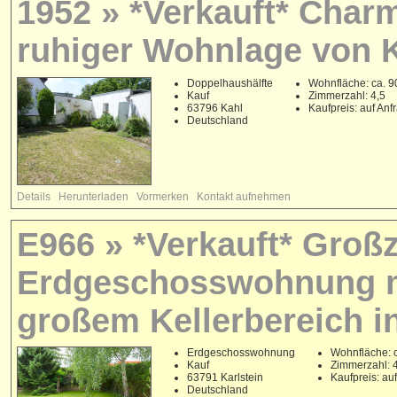
1952 » *Verkauft* Char
ruhiger Wohnlage von 
Doppelhaushälfte
Wohnfläche: ca. 9
Kauf
Zimmerzahl: 4,5
63796 Kahl
Kaufpreis: auf Anf
Deutschland
Details
Herunterladen
Vormerken
Kontakt aufnehmen
E966 » *Verkauft* Groß
Erdgeschosswohnung m
großem Kellerbereich in
Erdgeschosswohnung
Wohnfläche: 
Kauf
Zimmerzahl: 
63791 Karlstein
Kaufpreis: au
Deutschland