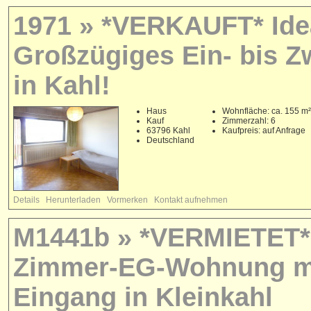
1971 » *VERKAUFT* Ide
Großzügiges Ein- bis Z
in Kahl!
Haus
Wohnfläche: ca. 155 m²
Kauf
Zimmerzahl: 6
63796 Kahl
Kaufpreis: auf Anfrage
Deutschland
Details
Herunterladen
Vormerken
Kontakt aufnehmen
M1441b » *VERMIETET* 
Zimmer-EG-Wohnung mit
Eingang in Kleinkahl