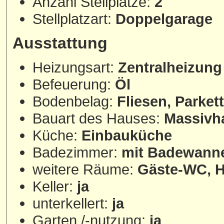
Anzahl Stellplätze:
2
Stellplatzart:
Doppelgarage
Ausstattung
Heizungsart:
Zentralheizung
Befeuerung:
Öl
Bodenbelag:
Fliesen, Parket
Bauart des Hauses:
Massivh
Küche:
Einbauküche
Badezimmer:
mit Badewanne,
weitere Räume:
Gäste-WC, 
Keller:
ja
unterkellert:
ja
Garten /-nutzung:
ja