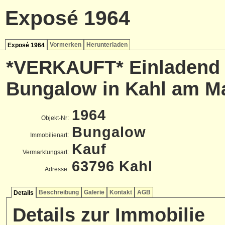
Exposé 1964
Vormerken
Herunterladen
Exposé 1964
*VERKAUFT* Einladend
Bungalow in Kahl am M
1964
Objekt-Nr:
Bungalow
Immobilienart:
Kauf
Vermarktungsart:
63796 Kahl
Adresse:
Beschreibung
Galerie
Kontakt
AGB
Details
Details zur Immobilie