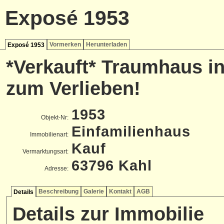
Exposé 1953
Vormerken
Herunterladen
Exposé 1953
*Verkauft* Traumhaus i
zum Verlieben!
1953
Objekt-Nr:
Einfamilienhaus
Immobilienart:
Kauf
Vermarktungsart:
63796 Kahl
Adresse:
Beschreibung
Galerie
Kontakt
AGB
Details
Details zur Immobilie