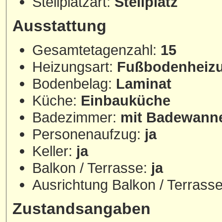
Stellplatzart:
Stellplatz
Ausstattung
Gesamtetagenzahl:
15
Heizungsart:
Fußbodenheiz
Bodenbelag:
Laminat
Küche:
Einbauküche
Badezimmer:
mit Badewann
Personenaufzug:
ja
Keller:
ja
Balkon / Terrasse:
ja
Ausrichtung Balkon / Terrass
Zustandsangaben