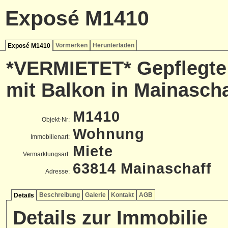
Exposé M1410
Vormerken
Herunterladen
Exposé M1410
*VERMIETET* Gepflegte
mit Balkon in Mainascha
M1410
Objekt-Nr:
Wohnung
Immobilienart:
Miete
Vermarktungsart:
63814 Mainaschaff
Adresse:
Beschreibung
Galerie
Kontakt
AGB
Details
Details zur Immobilie