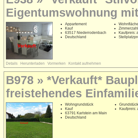
Eigentumswohnung mit
Appartement
Wohnfläche
Kauf
Zimmerzahl
63517 Niederrodenbach
Kaufpreis: 
Deutschland
Stellplatzp
Details
Herunterladen
Vormerken
Kontakt aufnehmen
B978 » *Verkauft* Baupl
freistehendes Einfamili
Wohngrundstück
Grundstück
Kauf
Kaufpreis: 
63791 Karlstein am Main
Deutschland