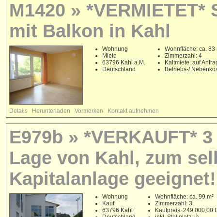
M1420 » *VERMIETET* 
mit Balkon in Kahl
Wohnung
Wohnfläche: ca. 83
Miete
Zimmerzahl: 4
63796 Kahl a.M.
Kaltmiete: auf Anfr
Deutschland
Betriebs-/ Nebenko
Details
Herunterladen
Vormerken
Kontakt aufnehmen
E979b » *VERKAUFT* 3 
Lage von Kahl, zum sel
Kapitalanlage geeignet!
Wohnung
Wohnfläche: ca. 99 m²
Kauf
Zimmerzahl: 3
63796 Kahl
Kaufpreis: 249.000,00
Deutschland
inkl. Stellplatz: ja