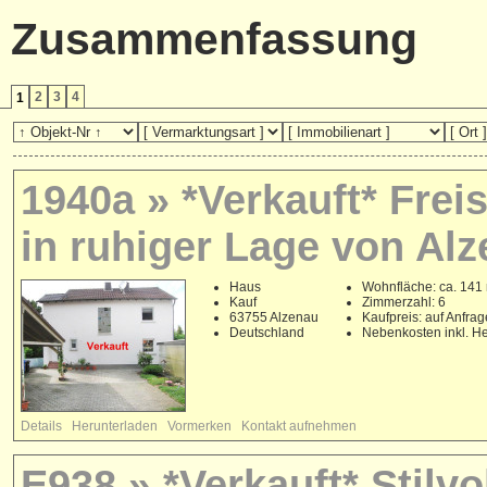
Zusammenfassung
2
3
4
1
1940a » *Verkauft* Fre
in ruhiger Lage von Alz
Haus
Wohnfläche: ca. 141
Kauf
Zimmerzahl: 6
63755 Alzenau
Kaufpreis: auf Anfrag
Deutschland
Nebenkosten inkl. He
Details
Herunterladen
Vormerken
Kontakt aufnehmen
E938 » *Verkauft* Stilv