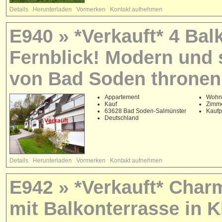
Details
Herunterladen
Vormerken
Kontakt aufnehmen
E940 » *Verkauft* 4 Ba
Fernblick! Modern und s
von Bad Soden thronen
Appartement
Wohnf
Kauf
Zimme
63628 Bad Soden-Salmünster
Kaufp
Deutschland
Details
Herunterladen
Vormerken
Kontakt aufnehmen
E942 » *Verkauft* Cha
mit Balkonterrasse in 