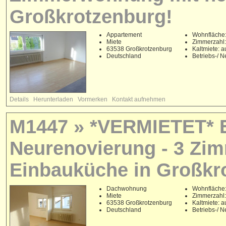
Großkrotzenburg!
Appartement
Wohnfläche:
Miete
Zimmerzahl:
63538 Großkrotzenburg
Kaltmiete: a
Deutschland
Betriebs-/ 
Details
Herunterladen
Vormerken
Kontakt aufnehmen
M1447 » *VERMIETET* 
Neurenovierung - 3 Zi
Einbauküche in Großkr
Dachwohnung
Wohnfläche:
Miete
Zimmerzahl:
63538 Großkrotzenburg
Kaltmiete: a
Deutschland
Betriebs-/ 