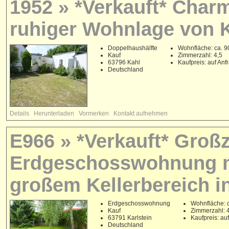
1952 » *Verkauft* Char
ruhiger Wohnlage von 
Doppelhaushälfte
Wohnfläche: ca. 9
Kauf
Zimmerzahl: 4,5
63796 Kahl
Kaufpreis: auf Anf
Deutschland
Details
Herunterladen
Vormerken
Kontakt aufnehmen
E966 » *Verkauft* Groß
Erdgeschosswohnung m
großem Kellerbereich in
Erdgeschosswohnung
Wohnfläche: 
Kauf
Zimmerzahl: 
63791 Karlstein
Kaufpreis: au
Deutschland