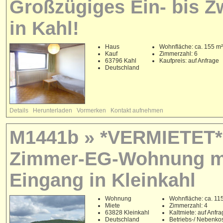
Großzügiges Ein- bis Z
in Kahl!
Haus
Wohnfläche: ca. 155 m²
Kauf
Zimmerzahl: 6
63796 Kahl
Kaufpreis: auf Anfrage
Deutschland
Details
Herunterladen
Vormerken
Kontakt aufnehmen
M1441b » *VERMIETET* 
Zimmer-EG-Wohnung mit
Eingang in Kleinkahl
Wohnung
Wohnfläche: ca. 11
Miete
Zimmerzahl: 4
63828 Kleinkahl
Kaltmiete: auf Anfr
Deutschland
Betriebs-/ Nebenko