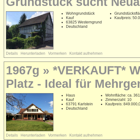
Grundstück sucht Neua
Wohngrundstück
Grundstücksflä
Kauf
Kaufpreis: 50
63825 Westerngrund
Deutschland
Details
Herunterladen
Vormerken
Kontakt aufnehmen
1967g » *VERKAUFT* Woh
Platz - Ideal für Mehrg
Haus
Wohnfläche: ca. 361
Kauf
Zimmerzahl: 10
63791 Karlstein
Kaufpreis: 849.000
Deutschland
Details
Herunterladen
Vormerken
Kontakt aufnehmen