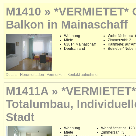
M1410 » *VERMIETET* G
Balkon in Mainaschaff
Wohnung
Wohnfläche: ca. 
Miete
Zimmerzahl: 2
63814 Mainaschaff
Kaltmiete: auf An
Deutschland
Betriebs-/ Nebe
Details
Herunterladen
Vormerken
Kontakt aufnehmen
M1411A » *VERMIETET*
Totalumbau, Individuel
Stadt
Wohnung
Wohnfläche: ca. 123
Miete
Zimmerzahl: 3