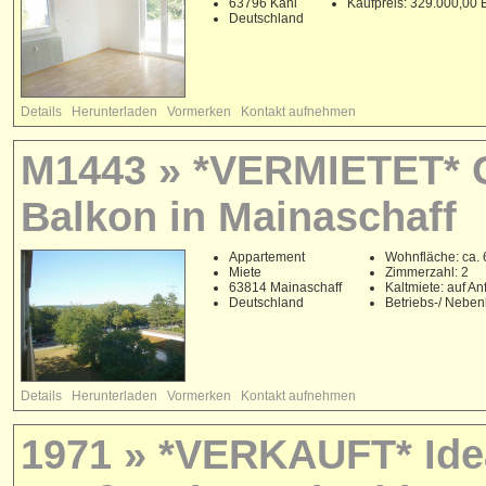
63796 Kahl
Kaufpreis: 329.000,00
Deutschland
Details
Herunterladen
Vormerken
Kontakt aufnehmen
M1443 » *VERMIETET* G
Balkon in Mainaschaff
Appartement
Wohnfläche: ca. 
Miete
Zimmerzahl: 2
63814 Mainaschaff
Kaltmiete: auf An
Deutschland
Betriebs-/ Nebe
Details
Herunterladen
Vormerken
Kontakt aufnehmen
1971 » *VERKAUFT* Ide