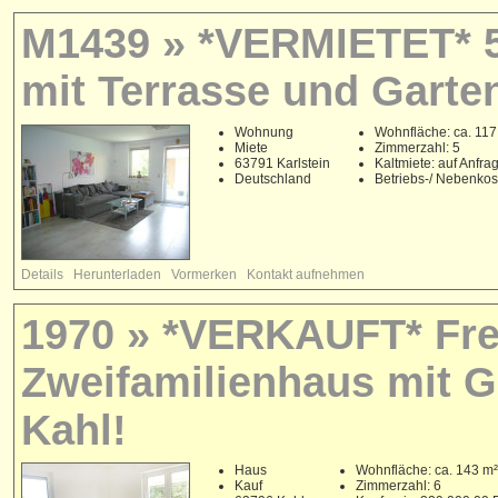
M1439 » *VERMIETET* 5
mit Terrasse und Garten
Wohnung
Wohnfläche: ca. 117
Miete
Zimmerzahl: 5
63791 Karlstein
Kaltmiete: auf Anfra
Deutschland
Betriebs-/ Nebenko
Details
Herunterladen
Vormerken
Kontakt aufnehmen
1970 » *VERKAUFT* Frei
Zweifamilienhaus mit G
Kahl!
Haus
Wohnfläche: ca. 143 m²
Kauf
Zimmerzahl: 6