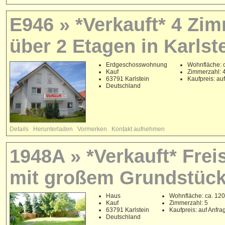
E946 » *Verkauft* 4 Z
über 2 Etagen in Karlst
Erdgeschosswohnung
Wohnfläche: c
Kauf
Zimmerzahl: 
63791 Karlstein
Kaufpreis: au
Deutschland
Details
Herunterladen
Vormerken
Kontakt aufnehmen
1948A » *Verkauft* Fre
mit großem Grundstück
Haus
Wohnfläche: ca. 120
Kauf
Zimmerzahl: 5
63791 Karlstein
Kaufpreis: auf Anfra
Deutschland