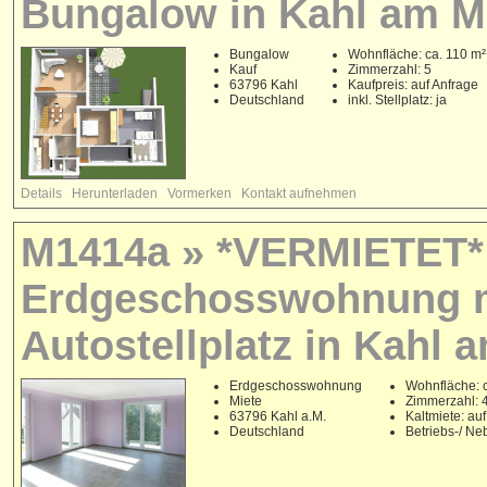
Bungalow in Kahl am M
Bungalow
Wohnfläche: ca. 110 m²
Kauf
Zimmerzahl: 5
63796 Kahl
Kaufpreis: auf Anfrage
Deutschland
inkl. Stellplatz: ja
Details
Herunterladen
Vormerken
Kontakt aufnehmen
M1414a » *VERMIETET* E
Erdgeschosswohnung m
Autostellplatz in Kahl 
Erdgeschosswohnung
Wohnfläche: c
Miete
Zimmerzahl: 
63796 Kahl a.M.
Kaltmiete: au
Deutschland
Betriebs-/ N