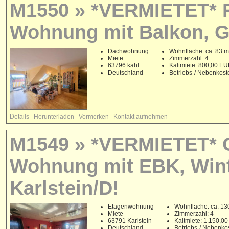
M1550 » *VERMIETET* 
Wohnung mit Balkon, G
Dachwohnung
Wohnfläche: ca. 83 m
Miete
Zimmerzahl: 4
63796 kahl
Kaltmiete: 800,00 E
Deutschland
Betriebs-/ Nebenkos
Details
Herunterladen
Vormerken
Kontakt aufnehmen
M1549 » *VERMIETET* G
Wohnung mit EBK, Wint
Karlstein/D!
Etagenwohnung
Wohnfläche: ca. 13
Miete
Zimmerzahl: 4
63791 Karlstein
Kaltmiete: 1.150,0
Deutschland
Betriebs-/ Nebenko