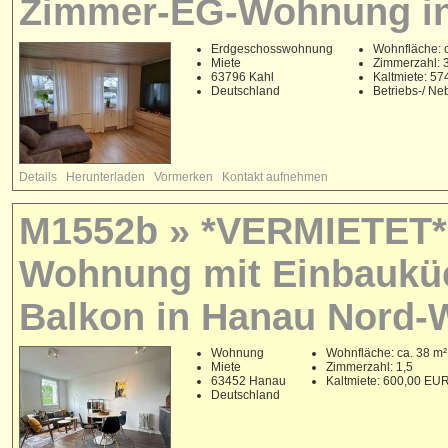
Zimmer-EG-Wohnung in
Erdgeschosswohnung
Wohnfläche: c
Miete
Zimmerzahl: 
63796 Kahl
Kaltmiete: 5
Deutschland
Betriebs-/ N
Details
Herunterladen
Vormerken
Kontakt aufnehmen
M1552b » *VERMIETET* N
Wohnung mit Einbaukü
Balkon in Hanau Nord-
Wohnung
Wohnfläche: ca. 38 m²
Miete
Zimmerzahl: 1,5
63452 Hanau
Kaltmiete: 600,00 EU
Deutschland