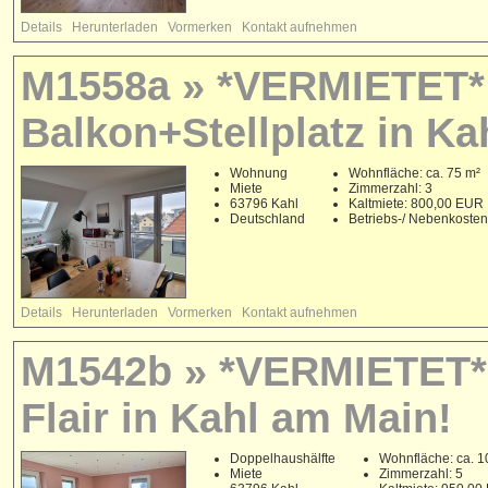
Details
Herunterladen
Vormerken
Kontakt aufnehmen
M1558a » *VERMIETET* 
Balkon+Stellplatz in Ka
Wohnung
Wohnfläche: ca. 75 m²
Miete
Zimmerzahl: 3
63796 Kahl
Kaltmiete: 800,00 EUR
Deutschland
Betriebs-/ Nebenkoste
Details
Herunterladen
Vormerken
Kontakt aufnehmen
M1542b » *VERMIETET* 
Flair in Kahl am Main!
Doppelhaushälfte
Wohnfläche: ca. 1
Miete
Zimmerzahl: 5