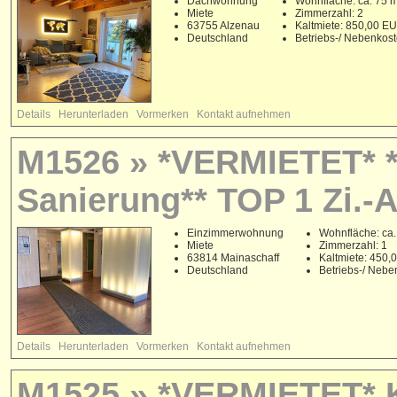
Dachwohnung
Wohnfläche: ca. 75 
Miete
Zimmerzahl: 2
63755 Alzenau
Kaltmiete: 850,00 E
Deutschland
Betriebs-/ Nebenkos
Details
Herunterladen
Vormerken
Kontakt aufnehmen
M1526 » *VERMIETET* *
Sanierung** TOP 1 Zi.-
Einzimmerwohnung
Wohnfläche: ca.
Miete
Zimmerzahl: 1
63814 Mainaschaff
Kaltmiete: 450
Deutschland
Betriebs-/ Neb
Details
Herunterladen
Vormerken
Kontakt aufnehmen
M1525 » *VERMIETET* K