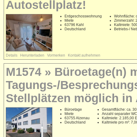
Autostellplatz!
Erdgeschosswohnung
Wohnfläche: c
Miete
Zimmerzahl: 
63796 Kahl
Kaltmiete: 5
Deutschland
Betriebs-/ N
Details
Herunterladen
Vormerken
Kontakt aufnehmen
M1574 » Büroetage(n) m
Tagungs-/Besprechungs
Stellplätzen möglich in
Büroetage
Gesamtfläche: ca. 30
Miete
Anzahl separater WC'
63755 Alzenau
Kaltmiete: 2.185,00
Deutschland
Kaltmiete pro m²: 7,