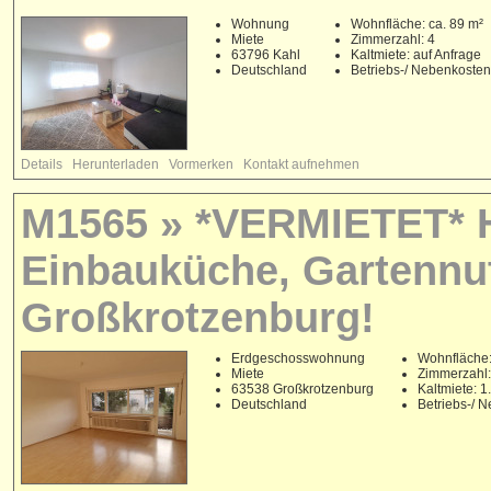
Wohnung
Wohnfläche: ca. 89 m²
Miete
Zimmerzahl: 4
63796 Kahl
Kaltmiete: auf Anfrage
Deutschland
Betriebs-/ Nebenkoste
Details
Herunterladen
Vormerken
Kontakt aufnehmen
M1565 » *VERMIETET* H
Einbauküche, Gartennu
Großkrotzenburg!
Erdgeschosswohnung
Wohnfläche:
Miete
Zimmerzahl:
63538 Großkrotzenburg
Kaltmiete: 
Deutschland
Betriebs-/ 