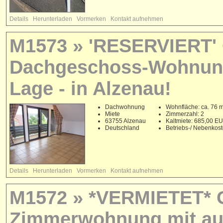
Details
Herunterladen
Vormerken
Kontakt aufnehmen
M1573 » 'RESERVIERT' 
Dachgeschoss-Wohnung 
Lage - in Alzenau!
Dachwohnung
Wohnfläche: ca. 76 
Miete
Zimmerzahl: 2
63755 Alzenau
Kaltmiete: 685,00 E
Deutschland
Betriebs-/ Nebenkos
Details
Herunterladen
Vormerken
Kontakt aufnehmen
M1572 » *VERMIETET* 
Zimmerwohnung mit au