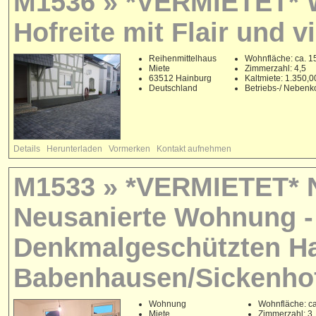
M1536 » *VERMIETET* W
Hofreite mit Flair und 
Reihenmittelhaus
Wohnfläche: ca. 1
Miete
Zimmerzahl: 4,5
63512 Hainburg
Kaltmiete: 1.350,
Deutschland
Betriebs-/ Nebenk
Details
Herunterladen
Vormerken
Kontakt aufnehmen
M1533 » *VERMIETET* N
Neusanierte Wohnung - 
Denkmalgeschützten Ha
Babenhausen/Sickenho
Wohnung
Wohnfläche: ca
Miete
Zimmerzahl: 3