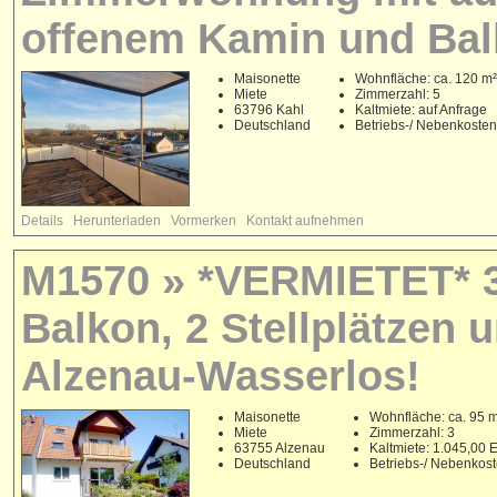
offenem Kamin und Balk
Maisonette
Wohnfläche: ca. 120 m²
Miete
Zimmerzahl: 5
63796 Kahl
Kaltmiete: auf Anfrage
Deutschland
Betriebs-/ Nebenkoste
Details
Herunterladen
Vormerken
Kontakt aufnehmen
M1570 » *VERMIETET* 3
Balkon, 2 Stellplätzen
Alzenau-Wasserlos!
Maisonette
Wohnfläche: ca. 95 
Miete
Zimmerzahl: 3
63755 Alzenau
Kaltmiete: 1.045,00
Deutschland
Betriebs-/ Nebenkos