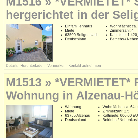
M1516 » *VERMIETET* 
hergerichtet in der Seli
Einfamilienhaus
Wohnfläche: ca.
Miete
Zimmerzahl: 4
63500 Seligenstadt
Kaltmiete: 1.42
Deutschland
Betriebs-/ Nebe
Details
Herunterladen
Vormerken
Kontakt aufnehmen
M1513 » *VERMIETET* Ru
Wohnung in Alzenau-Hö
Wohnung
Wohnfläche: ca. 64 
Miete
Zimmerzahl: 2,5
63755 Alzenau
Kaltmiete: 600,00 E
Deutschland
Betriebs-/ Nebenkos