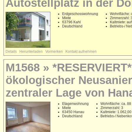
Autostellplatz in der Do
Erdgeschosswohnung
Wohnfläche: c
Miete
Zimmerzahl: 
63796 Kahl
Kaltmiete: au
Deutschland
Betriebs-/ N
Details
Herunterladen
Vormerken
Kontakt aufnehmen
M1568 » *RESERVIERT*
ökologischer Neusanier
zentraler Lage von Han
Etagenwohnung
Wohnfläche: ca. 88
Miete
Zimmerzahl: 3
63450 Hanau
Kaltmiete: 1.062,0
Deutschland
Betriebs-/ Nebenko