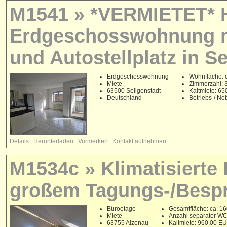
M1541 » *VERMIETET* H
Erdgeschosswohnung m
und Autostellplatz in S
Erdgeschosswohnung
Wohnfläche: c
Miete
Zimmerzahl: 
63500 Seligenstadt
Kaltmiete: 6
Deutschland
Betriebs-/ N
Details
Herunterladen
Vormerken
Kontakt aufnehmen
M1534c » Klimatisierte
großem Tagungs-/Bespr
Büroetage
Gesamtfläche: ca. 16
Miete
Anzahl separater WC'
63755 Alzenau
Kaltmiete: 960,00 E