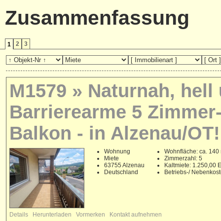
Zusammenfassung
2
3
1
M1579 » Naturnah, hell
Barrierearme 5 Zimme
Balkon - in Alzenau/OT!
Wohnung
Wohnfläche: ca. 140
Miete
Zimmerzahl: 5
63755 Alzenau
Kaltmiete: 1.250,00
Deutschland
Betriebs-/ Nebenkos
Details
Herunterladen
Vormerken
Kontakt aufnehmen