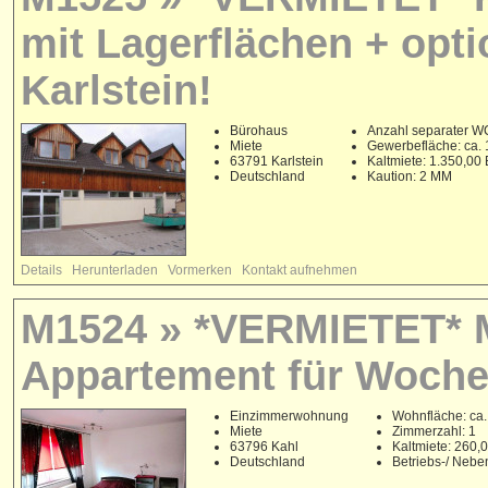
mit Lagerflächen + opti
Karlstein!
Bürohaus
Anzahl separater WC
Miete
Gewerbefläche: ca. 
63791 Karlstein
Kaltmiete: 1.350,00
Deutschland
Kaution: 2 MM
Details
Herunterladen
Vormerken
Kontakt aufnehmen
M1524 » *VERMIETET* M
Appartement für Woche
Einzimmerwohnung
Wohnfläche: ca.
Miete
Zimmerzahl: 1
63796 Kahl
Kaltmiete: 260
Deutschland
Betriebs-/ Neb