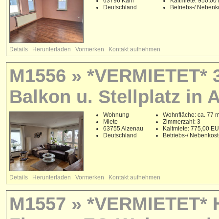
63796 Kahl
Kaltmiete: 950,0
Deutschland
Betriebs-/ Neben
Details
Herunterladen
Vormerken
Kontakt aufnehmen
M1556 » *VERMIETET* 3
Balkon u. Stellplatz in
Wohnung
Wohnfläche: ca. 77 
Miete
Zimmerzahl: 3
63755 Alzenau
Kaltmiete: 775,00 E
Deutschland
Betriebs-/ Nebenkos
Details
Herunterladen
Vormerken
Kontakt aufnehmen
M1557 » *VERMIETET* He