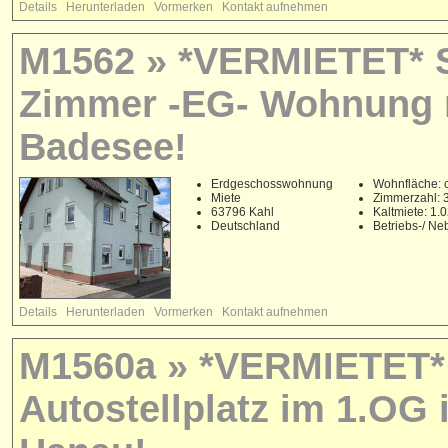
Details
Herunterladen
Vormerken
Kontakt aufnehmen
M1562 » *VERMIETET* S
Zimmer -EG- Wohnung m
Badesee!
Erdgeschosswohnung
Wohnfläche: c
Miete
Zimmerzahl: 
63796 Kahl
Kaltmiete: 1
Deutschland
Betriebs-/ N
Details
Herunterladen
Vormerken
Kontakt aufnehmen
M1560a » *VERMIETET* H
Autostellplatz im 1.OG 