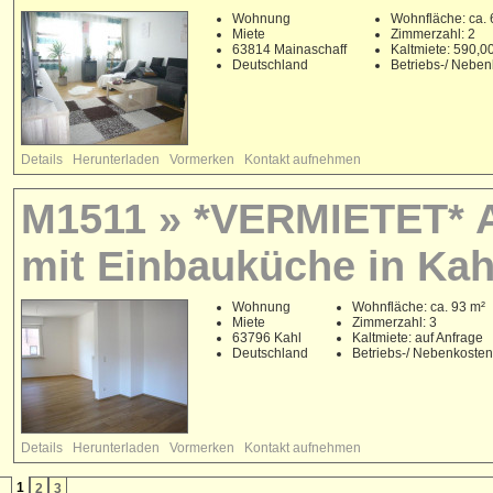
Wohnung
Wohnfläche: ca. 
Miete
Zimmerzahl: 2
63814 Mainaschaff
Kaltmiete: 590,
Deutschland
Betriebs-/ Nebe
Details
Herunterladen
Vormerken
Kontakt aufnehmen
M1511 » *VERMIETET* 
mit Einbauküche in Kah
Wohnung
Wohnfläche: ca. 93 m²
Miete
Zimmerzahl: 3
63796 Kahl
Kaltmiete: auf Anfrage
Deutschland
Betriebs-/ Nebenkoste
Details
Herunterladen
Vormerken
Kontakt aufnehmen
1
2
3