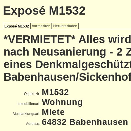
Exposé M1532
Vormerken
Herunterladen
Exposé M1532
*VERMIETET* Alles wird
nach Neusanierung - 2 
eines Denkmalgeschütz
Babenhausen/Sickenhof
M1532
Objekt-Nr:
Wohnung
Immobilienart:
Miete
Vermarktungsart:
64832 Babenhausen
Adresse: