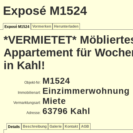
Exposé M1524
Vormerken
Herunterladen
Exposé M1524
*VERMIETET* Möblierte
Appartement für Woche
in Kahl!
M1524
Objekt-Nr:
Einzimmerwohnung
Immobilienart:
Miete
Vermarktungsart:
63796 Kahl
Adresse:
Beschreibung
Galerie
Kontakt
AGB
Details