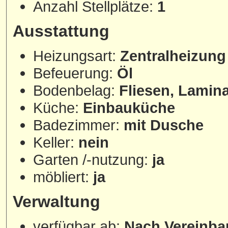
Anzahl Stellplätze:
1
Ausstattung
Heizungsart:
Zentralheizung
Befeuerung:
Öl
Bodenbelag:
Fliesen, Lamina
Küche:
Einbauküche
Badezimmer:
mit Dusche
Keller:
nein
Garten /-nutzung:
ja
möbliert:
ja
Verwaltung
verfügbar ab:
Nach Vereinba