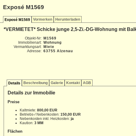
Exposé M1569
Vormerken
Herunterladen
Exposé M1569
*VERMIETET* Schicke junge 2,5-Zi.-DG-Wohnung mit Balk
Objekt-Nr:
M1569
Immobilienart:
Wohnung
Vermarktungsart:
Miete
Adresse:
63755 Alzenau
Beschreibung
Galerie
Kontakt
AGB
Details
Details zur Immobilie
Preise
Kaltmiete:
800,00 EUR
Betriebs-/ Nebenkosten:
150,00 EUR
Nebenkosten inkl. Heizkosten:
ja
Kaution:
3 MM
Flächen