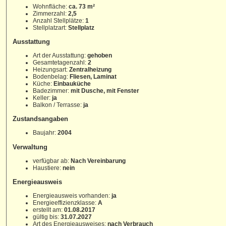
Wohnfläche:
ca. 73 m²
Zimmerzahl:
2,5
Anzahl Stellplätze:
1
Stellplatzart:
Stellplatz
Ausstattung
Art der Ausstattung:
gehoben
Gesamtetagenzahl:
2
Heizungsart:
Zentralheizung
Bodenbelag:
Fliesen, Laminat
Küche:
Einbauküche
Badezimmer:
mit Dusche, mit Fenster
Keller:
ja
Balkon / Terrasse:
ja
Zustandsangaben
Baujahr:
2004
Verwaltung
verfügbar ab:
Nach Vereinbarung
Haustiere:
nein
Energieausweis
Energieausweis vorhanden:
ja
Energieeffizienzklasse:
A
erstellt am:
01.08.2017
gültig bis:
31.07.2027
Art des Energieausweises:
nach Verbrauch