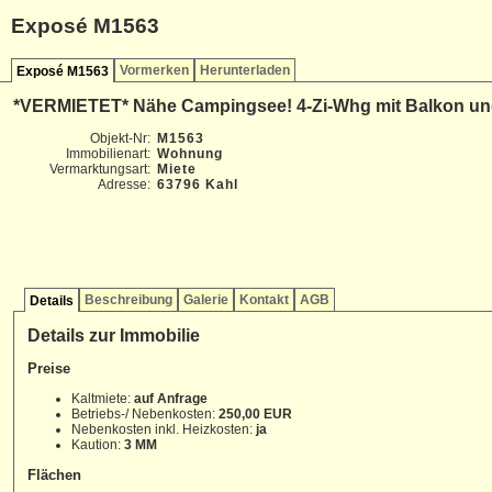
Exposé M1563
Vormerken
Herunterladen
Exposé M1563
*VERMIETET* Nähe Campingsee! 4-Zi-Whg mit Balkon und 
Objekt-Nr:
M1563
Immobilienart:
Wohnung
Vermarktungsart:
Miete
Adresse:
63796 Kahl
Beschreibung
Galerie
Kontakt
AGB
Details
Details zur Immobilie
Preise
Kaltmiete:
auf Anfrage
Betriebs-/ Nebenkosten:
250,00 EUR
Nebenkosten inkl. Heizkosten:
ja
Kaution:
3 MM
Flächen