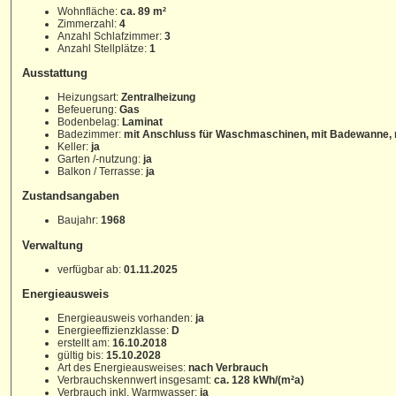
Wohnfläche:
ca. 89 m²
Zimmerzahl:
4
Anzahl Schlafzimmer:
3
Anzahl Stellplätze:
1
Ausstattung
Heizungsart:
Zentralheizung
Befeuerung:
Gas
Bodenbelag:
Laminat
Badezimmer:
mit Anschluss für Waschmaschinen, mit Badewanne, 
Keller:
ja
Garten /-nutzung:
ja
Balkon / Terrasse:
ja
Zustandsangaben
Baujahr:
1968
Verwaltung
verfügbar ab:
01.11.2025
Energieausweis
Energieausweis vorhanden:
ja
Energieeffizienzklasse:
D
erstellt am:
16.10.2018
gültig bis:
15.10.2028
Art des Energieausweises:
nach Verbrauch
Verbrauchskennwert insgesamt:
ca. 128 kWh/(m²a)
Verbrauch inkl. Warmwasser:
ja