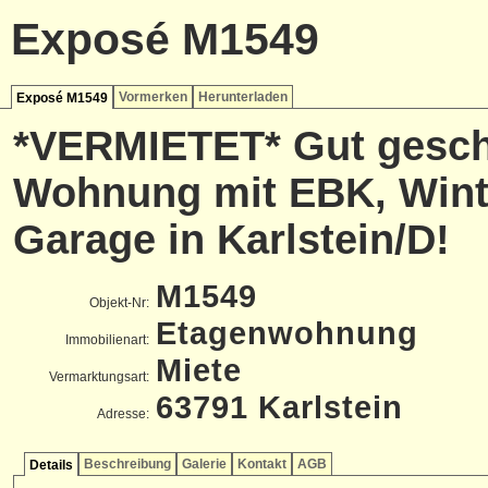
Exposé M1549
Vormerken
Herunterladen
Exposé M1549
*VERMIETET* Gut gesch
Wohnung mit EBK, Wint
Garage in Karlstein/D!
M1549
Objekt-Nr:
Etagenwohnung
Immobilienart:
Miete
Vermarktungsart:
63791 Karlstein
Adresse:
Beschreibung
Galerie
Kontakt
AGB
Details