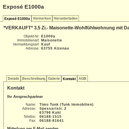
Exposé E1000a
Vormerken
Herunterladen
Exposé E1000a
*VERKAUFT* 3,5 Zi.- Maisonette-Wohlfühlwohnung mit Da
Objekt-Nr:
E1000a
Immobilienart:
Maisonette
Vermarktungsart:
Kauf
Adresse:
63755 Alzenau
Details
Beschreibung
Galerie
AGB
Kontakt
Kontakt
Ihr Ansprechpartner
Name:
Timo Tunk (Tunk Immobilien)
Adresse:
Spessartstr. 2
63796 Kahl
Telefon:
06188-1515
Fax:
06188-81641
Mitteilung per E-Mail senden