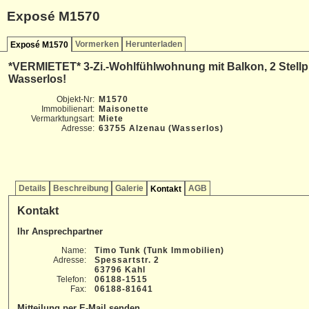
Exposé M1570
Vormerken
Herunterladen
Exposé M1570
*VERMIETET* 3-Zi.-Wohlfühlwohnung mit Balkon, 2 Stell
Wasserlos!
Objekt-Nr:
M1570
Immobilienart:
Maisonette
Vermarktungsart:
Miete
Adresse:
63755 Alzenau (Wasserlos)
Details
Beschreibung
Galerie
AGB
Kontakt
Kontakt
Ihr Ansprechpartner
Name:
Timo Tunk (Tunk Immobilien)
Adresse:
Spessartstr. 2
63796 Kahl
Telefon:
06188-1515
Fax:
06188-81641
Mitteilung per E-Mail senden