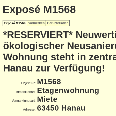
Exposé M1568
Vormerken
Herunterladen
Exposé M1568
*RESERVIERT* Neuwert
ökologischer Neusanieru
Wohnung steht in zentr
Hanau zur Verfügung!
M1568
Objekt-Nr:
Etagenwohnung
Immobilienart:
Miete
Vermarktungsart:
63450 Hanau
Adresse: