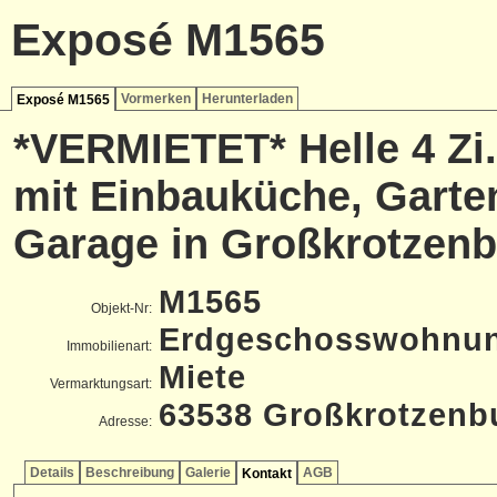
Exposé M1565
Vormerken
Herunterladen
Exposé M1565
*VERMIETET* Helle 4 Z
mit Einbauküche, Gart
Garage in Großkrotzenb
M1565
Objekt-Nr:
Erdgeschosswohnu
Immobilienart:
Miete
Vermarktungsart:
63538 Großkrotzenb
Adresse:
Details
Beschreibung
Galerie
AGB
Kontakt