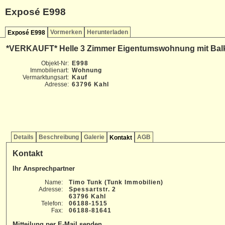
Exposé E998
Vormerken
Herunterladen
Exposé E998
*VERKAUFT* Helle 3 Zimmer Eigentumswohnung mit Balko
Objekt-Nr:
E998
Immobilienart:
Wohnung
Vermarktungsart:
Kauf
Adresse:
63796 Kahl
Details
Beschreibung
Galerie
AGB
Kontakt
Kontakt
Ihr Ansprechpartner
Name:
Timo Tunk (Tunk Immobilien)
Adresse:
Spessartstr. 2
63796 Kahl
Telefon:
06188-1515
Fax:
06188-81641
Mitteilung per E-Mail senden