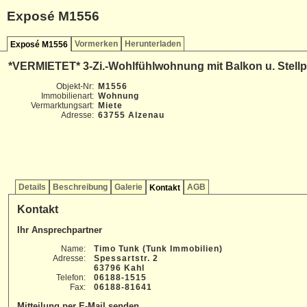
Exposé M1556
Vormerken
Herunterladen
Exposé M1556
*VERMIETET* 3-Zi.-Wohlfühlwohnung mit Balkon u. Stellpl
Objekt-Nr:
M1556
Immobilienart:
Wohnung
Vermarktungsart:
Miete
Adresse:
63755 Alzenau
Details
Beschreibung
Galerie
AGB
Kontakt
Kontakt
Ihr Ansprechpartner
Name:
Timo Tunk (Tunk Immobilien)
Adresse:
Spessartstr. 2
63796 Kahl
Telefon:
06188-1515
Fax:
06188-81641
Mitteilung per E-Mail senden