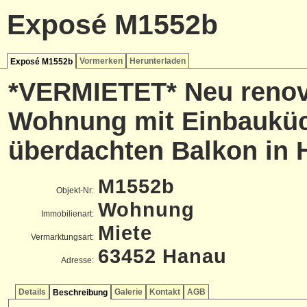
Exposé M1552b
Vormerken
Herunterladen
Exposé M1552b
*VERMIETET* Neu renovie
Wohnung mit Einbaukü
überdachten Balkon in 
M1552b
Objekt-Nr:
Wohnung
Immobilienart:
Miete
Vermarktungsart:
63452 Hanau
Adresse:
Details
Galerie
Kontakt
AGB
Beschreibung