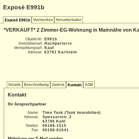
Exposé E991b
Vormerken
Herunterladen
Exposé E991b
*VERKAUFT* 2 Zimmer-EG-Wohnung in Mainnähe von Karl
Objekt-Nr:
E991b
Immobilienart:
Hochparterre
Vermarktungsart:
Kauf
Adresse:
63791 Karlstein
Details
Beschreibung
Galerie
AGB
Kontakt
Kontakt
Ihr Ansprechpartner
Name:
Timo Tunk (Tunk Immobilien)
Adresse:
Spessartstr. 2
63796 Kahl
Telefon:
06188-1515
Fax:
06188-81641
Mitteilung per E-Mail senden