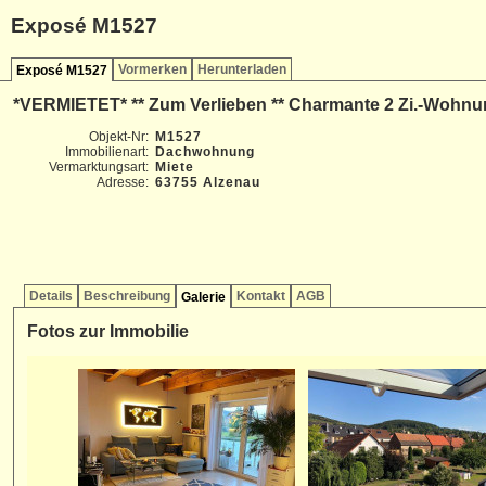
Exposé M1527
Vormerken
Herunterladen
Exposé M1527
*VERMIETET* ** Zum Verlieben ** Charmante 2 Zi.-Wohnung
Objekt-Nr:
M1527
Immobilienart:
Dachwohnung
Vermarktungsart:
Miete
Adresse:
63755 Alzenau
Details
Beschreibung
Kontakt
AGB
Galerie
Fotos zur Immobilie