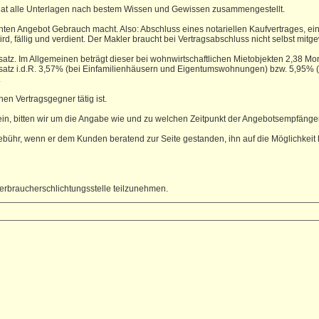
 hat alle Unterlagen nach bestem Wissen und Gewissen zusammengestellt.
n Angebot Gebrauch macht. Also: Abschluss eines notariellen Kaufvertrages, eine
d, fällig und verdient. Der Makler braucht bei Vertragsabschluss nicht selbst mitge
nssatz. Im Allgemeinen beträgt dieser bei wohnwirtschaftlichen Mietobjekten 2,38 
nssatz i.d.R. 3,57% (bei Einfamilienhäusern und Eigentumswohnungen) bzw. 5,95%
.
en Vertragsgegner tätig ist.
in, bitten wir um die Angabe wie und zu welchen Zeitpunkt der Angebotsempfänger
ühr, wenn er dem Kunden beratend zur Seite gestanden, ihn auf die Möglichkeit hin
r Verbraucherschlichtungsstelle teilzunehmen.