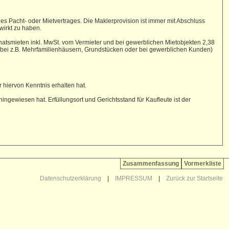
s Pacht- oder Mietvertrages. Die Maklerprovision ist immer mit Abschluss
wirkt zu haben.
Monatsmieten inkl. MwSt. vom Vermieter und bei gewerblichen Mietobjekten 2,38
 (bei z.B. Mehrfamilienhäusern, Grundstücken oder bei gewerblichen Kunden)
 hiervon Kenntnis erhalten hat.
gewiesen hat. Erfüllungsort und Gerichtsstand für Kaufleute ist der
Zusammenfassung
Vormerkliste
Datenschutzerklärung
|
IMPRESSUM
|
Zurück zur Startseite