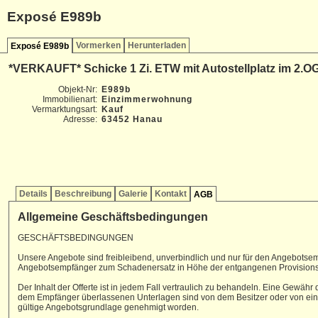
Exposé E989b
Vormerken
Herunterladen
Exposé E989b
*VERKAUFT* Schicke 1 Zi. ETW mit Autostellplatz im 2.OG
Objekt-Nr:
E989b
Immobilienart:
Einzimmerwohnung
Vermarktungsart:
Kauf
Adresse:
63452 Hanau
Details
Beschreibung
Galerie
Kontakt
AGB
Allgemeine Geschäftsbedingungen
GESCHÄFTSBEDINGUNGEN
Unsere Angebote sind freibleibend, unverbindlich und nur für den Angebotsem
Angebotsempfänger zum Schadenersatz in Höhe der entgangenen Provision
Der Inhalt der Offerte ist in jedem Fall vertraulich zu behandeln. Eine Gewä
dem Empfänger überlassenen Unterlagen sind von dem Besitzer oder von einer
gültige Angebotsgrundlage genehmigt worden.