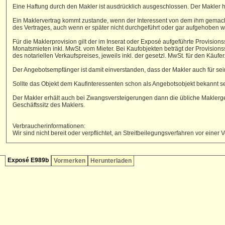
Eine Haftung durch den Makler ist ausdrücklich ausgeschlossen. Der Makler
Ein Maklervertrag kommt zustande, wenn der Interessent von dem ihm gemachte
des Vertrages, auch wenn er später nicht durchgeführt oder gar aufgehoben wir
Für die Maklerprovision gilt der im Inserat oder Exposé aufgeführte Provisio
Monatsmieten inkl. MwSt. vom Mieter. Bei Kaufobjekten beträgt der Provisio
des notariellen Verkaufspreises, jeweils inkl. der gesetzl. MwSt. für den Käufer
Der Angebotsempfänger ist damit einverstanden, dass der Makler auch für sein
Sollte das Objekt dem Kaufinteressenten schon als Angebotsobjekt bekannt se
Der Makler erhält auch bei Zwangsversteigerungen dann die übliche Maklergeb
Geschäftssitz des Maklers.
Verbraucherinformationen:
Wir sind nicht bereit oder verpflichtet, an Streitbeilegungsverfahren vor eine
Exposé E989b
Vormerken
Herunterladen