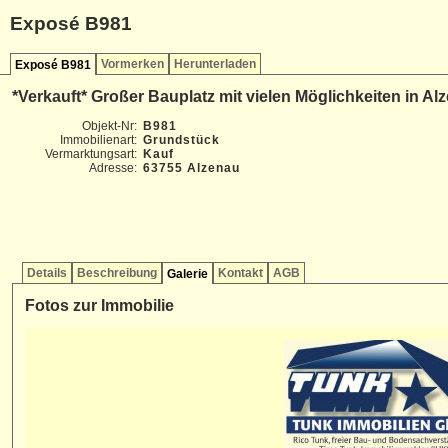
Exposé B981
Vormerken
Herunterladen
Exposé B981
*Verkauft* Großer Bauplatz mit vielen Möglichkeiten in Al
Objekt-Nr:
B981
Immobilienart:
Grundstück
Vermarktungsart:
Kauf
Adresse:
63755 Alzenau
Details
Beschreibung
Kontakt
AGB
Galerie
Fotos zur Immobilie