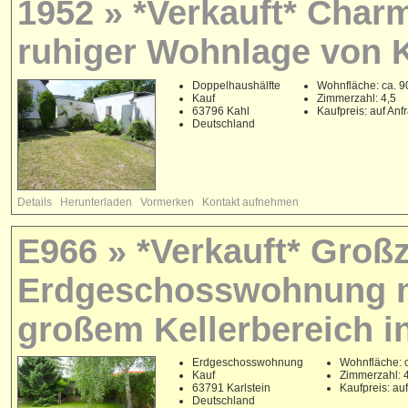
1952 » *Verkauft* Char
ruhiger Wohnlage von 
Doppelhaushälfte
Wohnfläche: ca. 9
Kauf
Zimmerzahl: 4,5
63796 Kahl
Kaufpreis: auf Anf
Deutschland
Details
Herunterladen
Vormerken
Kontakt aufnehmen
E966 » *Verkauft* Groß
Erdgeschosswohnung m
großem Kellerbereich in
Erdgeschosswohnung
Wohnfläche: 
Kauf
Zimmerzahl: 
63791 Karlstein
Kaufpreis: au
Deutschland