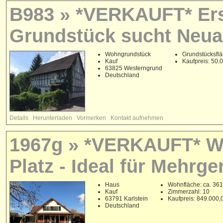
B983 » *VERKAUFT* Er
Grundstück sucht Neua
Wohngrundstück
Grundstücksflä
Kauf
Kaufpreis: 50
63825 Westerngrund
Deutschland
Details
Herunterladen
Vormerken
Kontakt aufnehmen
1967g » *VERKAUFT* Woh
Platz - Ideal für Mehrg
Haus
Wohnfläche: ca. 361
Kauf
Zimmerzahl: 10
63791 Karlstein
Kaufpreis: 849.000
Deutschland