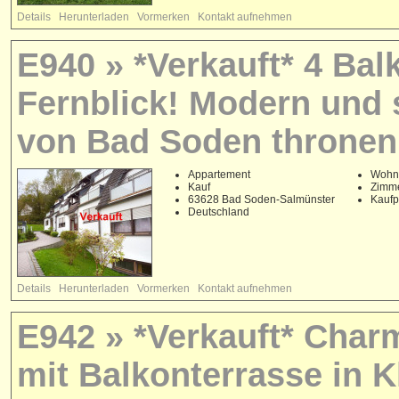
Details
Herunterladen
Vormerken
Kontakt aufnehmen
E940 » *Verkauft* 4 Ba
Fernblick! Modern und s
von Bad Soden thronen
Appartement
Wohnf
Kauf
Zimme
63628 Bad Soden-Salmünster
Kaufp
Deutschland
Details
Herunterladen
Vormerken
Kontakt aufnehmen
E942 » *Verkauft* Cha
mit Balkonterrasse in 