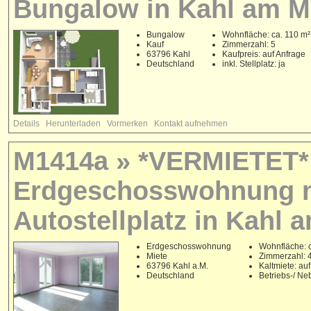
Bungalow in Kahl am M
Bungalow
Wohnfläche: ca. 110 m²
Kauf
Zimmerzahl: 5
63796 Kahl
Kaufpreis: auf Anfrage
Deutschland
inkl. Stellplatz: ja
Details
Herunterladen
Vormerken
Kontakt aufnehmen
M1414a » *VERMIETET* E
Erdgeschosswohnung m
Autostellplatz in Kahl 
Erdgeschosswohnung
Wohnfläche: c
Miete
Zimmerzahl: 
63796 Kahl a.M.
Kaltmiete: au
Deutschland
Betriebs-/ N