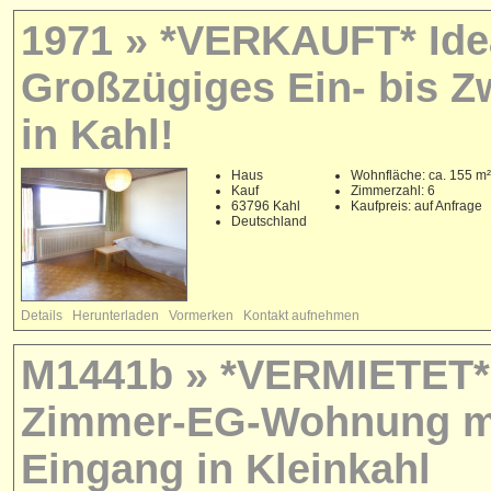
1971 » *VERKAUFT* Ide
Großzügiges Ein- bis Z
in Kahl!
Haus
Wohnfläche: ca. 155 m²
Kauf
Zimmerzahl: 6
63796 Kahl
Kaufpreis: auf Anfrage
Deutschland
Details
Herunterladen
Vormerken
Kontakt aufnehmen
M1441b » *VERMIETET* 
Zimmer-EG-Wohnung mit
Eingang in Kleinkahl