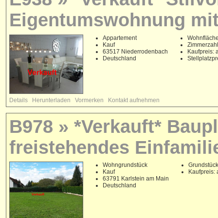
Eigentumswohnung mit
Appartement
Wohnfläche
Kauf
Zimmerzahl
63517 Niederrodenbach
Kaufpreis: 
Deutschland
Stellplatzp
Details
Herunterladen
Vormerken
Kontakt aufnehmen
B978 » *Verkauft* Baupl
freistehendes Einfamili
Wohngrundstück
Grundstück
Kauf
Kaufpreis: 
63791 Karlstein am Main
Deutschland