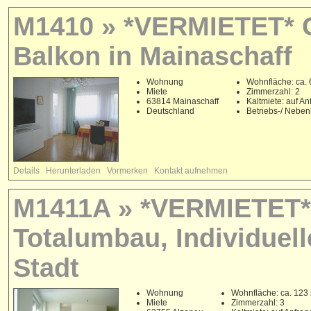
M1410 » *VERMIETET* G
Balkon in Mainaschaff
Wohnung
Wohnfläche: ca. 
Miete
Zimmerzahl: 2
63814 Mainaschaff
Kaltmiete: auf An
Deutschland
Betriebs-/ Nebe
Details
Herunterladen
Vormerken
Kontakt aufnehmen
M1411A » *VERMIETET*
Totalumbau, Individuel
Stadt
Wohnung
Wohnfläche: ca. 123
Miete
Zimmerzahl: 3