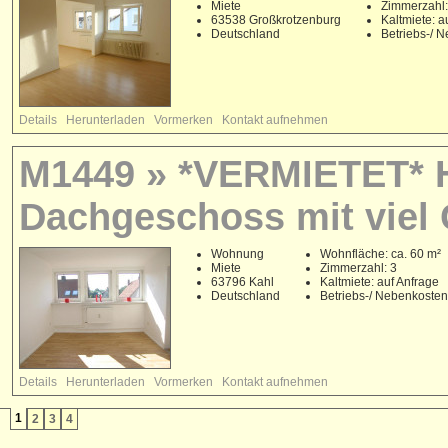
Miete
Zimmerzahl:
63538 Großkrotzenburg
Kaltmiete: a
Deutschland
Betriebs-/ 
Details
Herunterladen
Vormerken
Kontakt aufnehmen
M1449 » *VERMIETET* H
Dachgeschoss mit viel 
Wohnung
Wohnfläche: ca. 60 m²
Miete
Zimmerzahl: 3
63796 Kahl
Kaltmiete: auf Anfrage
Deutschland
Betriebs-/ Nebenkoste
Details
Herunterladen
Vormerken
Kontakt aufnehmen
1
2
3
4