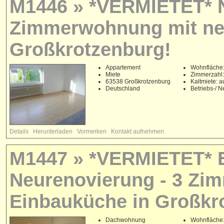
M1446 » *VERMIETET* N
Zimmerwohnung mit ne
Großkrotzenburg!
Appartement
Wohnfläche:
Miete
Zimmerzahl:
63538 Großkrotzenburg
Kaltmiete: a
Deutschland
Betriebs-/ 
Details
Herunterladen
Vormerken
Kontakt aufnehmen
M1447 » *VERMIETET* 
Neurenovierung - 3 Zi
Einbauküche in Großkr
Dachwohnung
Wohnfläche: