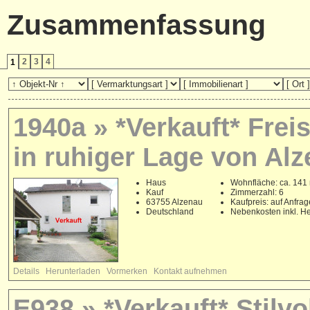
Zusammenfassung
2
3
4
1
1940a » *Verkauft* Fre
in ruhiger Lage von Alz
Haus
Wohnfläche: ca. 141
Kauf
Zimmerzahl: 6
63755 Alzenau
Kaufpreis: auf Anfrag
Deutschland
Nebenkosten inkl. He
Details
Herunterladen
Vormerken
Kontakt aufnehmen
E938 » *Verkauft* Stilv