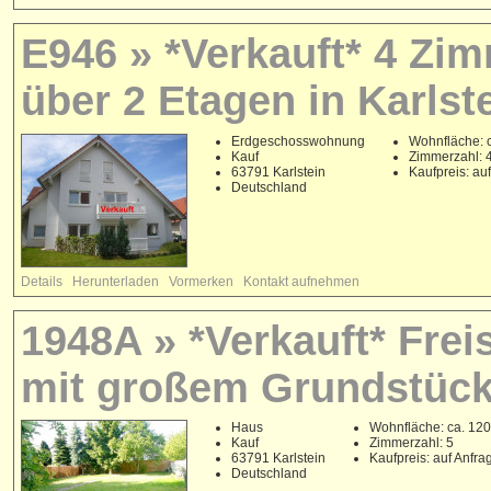
E946 » *Verkauft* 4 Z
über 2 Etagen in Karlst
Erdgeschosswohnung
Wohnfläche: c
Kauf
Zimmerzahl: 
63791 Karlstein
Kaufpreis: au
Deutschland
Details
Herunterladen
Vormerken
Kontakt aufnehmen
1948A » *Verkauft* Fre
mit großem Grundstück
Haus
Wohnfläche: ca. 120
Kauf
Zimmerzahl: 5
63791 Karlstein
Kaufpreis: auf Anfra
Deutschland