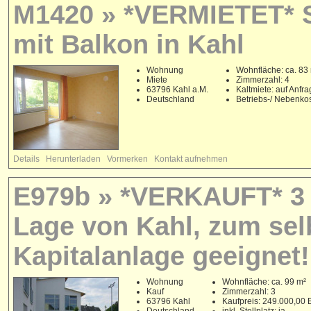
M1420 » *VERMIETET* 
mit Balkon in Kahl
Wohnung
Wohnfläche: ca. 83
Miete
Zimmerzahl: 4
63796 Kahl a.M.
Kaltmiete: auf Anfr
Deutschland
Betriebs-/ Nebenko
Details
Herunterladen
Vormerken
Kontakt aufnehmen
E979b » *VERKAUFT* 3 
Lage von Kahl, zum sel
Kapitalanlage geeignet!
Wohnung
Wohnfläche: ca. 99 m²
Kauf
Zimmerzahl: 3
63796 Kahl
Kaufpreis: 249.000,00
Deutschland
inkl. Stellplatz: ja