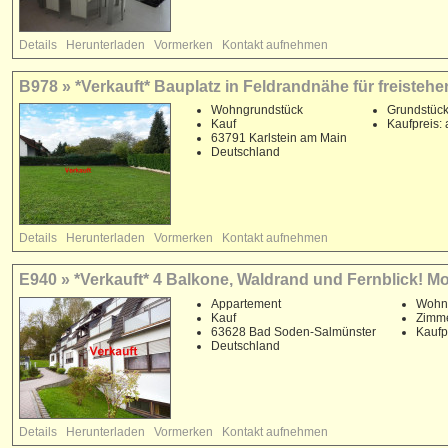
Details
Herunterladen
Vormerken
Kontakt aufnehmen
B978 » *Verkauft* Bauplatz in Feldrandnähe für freistehe
Wohngrundstück
Grundstück
Kauf
Kaufpreis: 
63791 Karlstein am Main
Deutschland
Details
Herunterladen
Vormerken
Kontakt aufnehmen
E940 » *Verkauft* 4 Balkone, Waldrand und Fernblick! M
Appartement
Wohnf
Kauf
Zimme
63628 Bad Soden-Salmünster
Kaufp
Deutschland
Details
Herunterladen
Vormerken
Kontakt aufnehmen