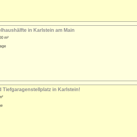
lhaushälfte in Karlstein am Main
00 m²
rage
iefgaragenstellplatz in Karlstein!
m²
ge