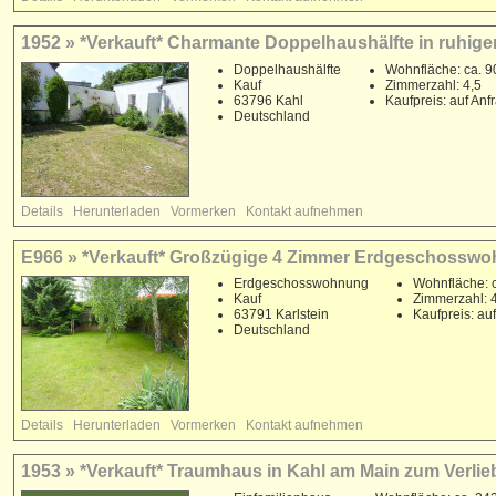
1952 » *Verkauft* Charmante Doppelhaushälfte in ruhig
Doppelhaushälfte
Wohnfläche: ca. 9
Kauf
Zimmerzahl: 4,5
63796 Kahl
Kaufpreis: auf Anf
Deutschland
Details
Herunterladen
Vormerken
Kontakt aufnehmen
E966 » *Verkauft* Großzügige 4 Zimmer Erdgeschosswoh
Erdgeschosswohnung
Wohnfläche: 
Kauf
Zimmerzahl: 
63791 Karlstein
Kaufpreis: au
Deutschland
Details
Herunterladen
Vormerken
Kontakt aufnehmen
1953 » *Verkauft* Traumhaus in Kahl am Main zum Verlie