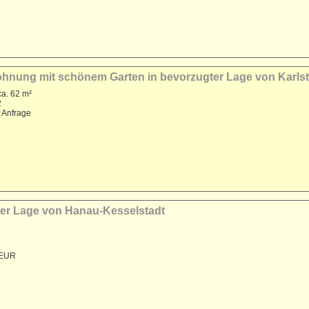
nung mit schönem Garten in bevorzugter Lage von Karlst
a. 62 m²
2
f Anfrage
gter Lage von Hanau-Kesselstadt
 EUR