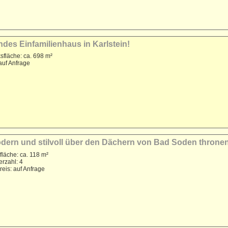
ndes Einfamilienhaus in Karlstein!
sfläche: ca. 698 m²
auf Anfrage
odern und stilvoll über den Dächern von Bad Soden throne
läche: ca. 118 m²
rzahl: 4
reis: auf Anfrage