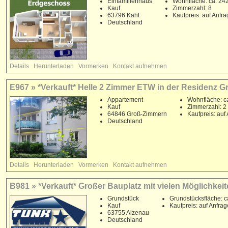
Einfamilienhaus
Wohnfläche: ca. 24
Kauf
Zimmerzahl: 8
63796 Kahl
Kaufpreis: auf Anfr
Deutschland
Details
Herunterladen
Vormerken
Kontakt aufnehmen
E967 » *Verkauft* Helle 2 Zimmer ETW in der Residenz Gr
Appartement
Wohnfläche: c
Kauf
Zimmerzahl: 2
64846 Groß-Zimmern
Kaufpreis: auf
Deutschland
Details
Herunterladen
Vormerken
Kontakt aufnehmen
B981 » *Verkauft* Großer Bauplatz mit vielen Möglichkeit
Grundstück
Grundstücksfläche: c
Kauf
Kaufpreis: auf Anfrag
63755 Alzenau
Deutschland