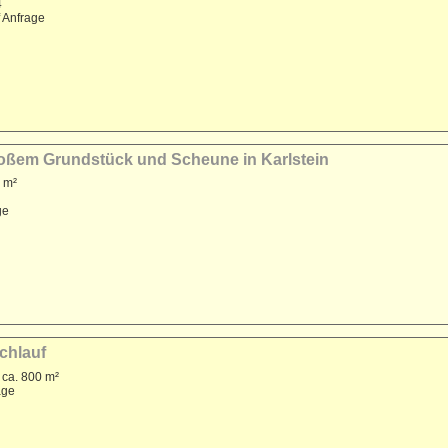
4
f Anfrage
großem Grundstück und Scheune in Karlstein
 m²
ge
achlauf
 ca. 800 m²
age