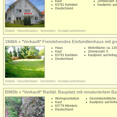
Kauf
Zimmerzahl: 
63791 Karlstein
Kaufpreis: au
Deutschland
Details
Herunterladen
Vormerken
Kontakt aufnehmen
1948A » *Verkauft* Freistehendes Einfamilienhaus mit 
Haus
Wohnfläche: ca. 120
Kauf
Zimmerzahl: 5
63791 Karlstein
Kaufpreis: auf Anfra
Deutschland
Details
Herunterladen
Vormerken
Kontakt aufnehmen
B965b » *Verkauft* Rarität. Bauplatz mit renaturiertem B
Wohngrundstück
Grundstücksfläche:
Kauf
Kaufpreis: auf Anfr
63776 Mömbris
Deutschland