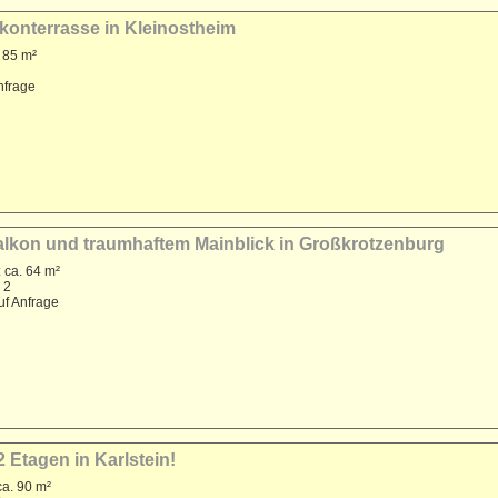
konterrasse in Kleinostheim
 85 m²
nfrage
alkon und traumhaftem Mainblick in Großkrotzenburg
 ca. 64 m²
 2
uf Anfrage
Etagen in Karlstein!
a. 90 m²