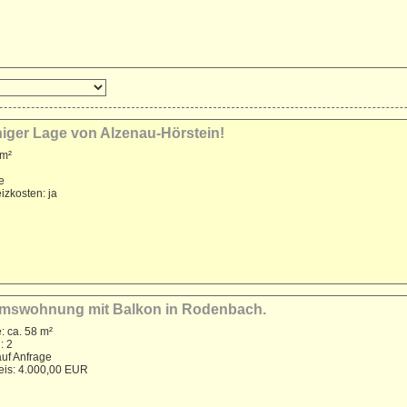
higer Lage von Alzenau-Hörstein!
 m²
e
izkosten: ja
ntumswohnung mit Balkon in Rodenbach.
: ca. 58 m²
: 2
auf Anfrage
reis: 4.000,00 EUR