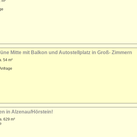
2 m²
age
üne Mitte mit Balkon und Autostellplatz in Groß- Zimmern
a. 54 m²
 Anfrage
en in Alzenau/Hörstein!
a. 629 m²
e