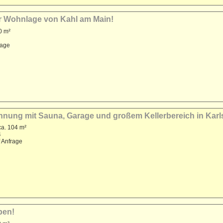
er Wohnlage von Kahl am Main!
0 m²
rage
nung mit Sauna, Garage und großem Kellerbereich in Karls
ca. 104 m²
4
f Anfrage
ben!