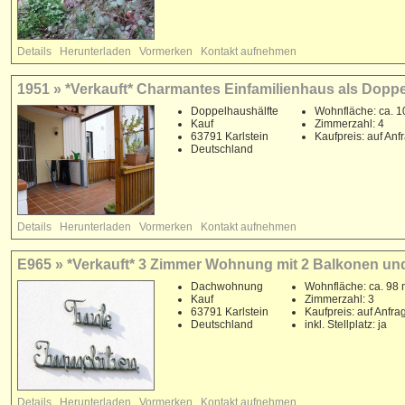
Details
Herunterladen
Vormerken
Kontakt aufnehmen
1951 » *Verkauft* Charmantes Einfamilienhaus als Doppe
Doppelhaushälfte
Wohnfläche: ca. 1
Kauf
Zimmerzahl: 4
63791 Karlstein
Kaufpreis: auf Anf
Deutschland
Details
Herunterladen
Vormerken
Kontakt aufnehmen
E965 » *Verkauft* 3 Zimmer Wohnung mit 2 Balkonen und T
Dachwohnung
Wohnfläche: ca. 98 
Kauf
Zimmerzahl: 3
63791 Karlstein
Kaufpreis: auf Anfra
Deutschland
inkl. Stellplatz: ja
Details
Herunterladen
Vormerken
Kontakt aufnehmen