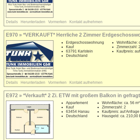
Details
Herunterladen
Vormerken
Kontakt aufnehmen
E970 » *VERKAUFT* Herrliche 2 Zimmer Erdgeschosswoh
Erdgeschosswohnung
Wohnfläche: c
Kauf
Zimmerzahl: 
63791 Karlstein
Kaufpreis: au
Deutschland
Details
Herunterladen
Vormerken
Kontakt aufnehmen
E972 » *Verkauft* 2 Zi. ETW mit großem Balkon in gefra
Appartement
Wohnfläche: ca. 56 m²
Kauf
Zimmerzahl: 2
63454 Hanau
Kaufpreis: auf Anfrage
Deutschland
Hausgeld: ca. 210,00