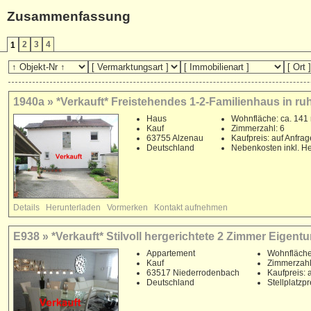
Zusammenfassung
2
3
4
1
1940a » *Verkauft* Freistehendes 1-2-Familienhaus in ru
Haus
Wohnfläche: ca. 141
Kauf
Zimmerzahl: 6
63755 Alzenau
Kaufpreis: auf Anfrag
Deutschland
Nebenkosten inkl. He
Details
Herunterladen
Vormerken
Kontakt aufnehmen
E938 » *Verkauft* Stilvoll hergerichtete 2 Zimmer Eige
Appartement
Wohnfläche
Kauf
Zimmerzahl
63517 Niederrodenbach
Kaufpreis: 
Deutschland
Stellplatzp