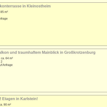
konterrasse in Kleinostheim
 85 m²
nfrage
alkon und traumhaftem Mainblick in Großkrotzenburg
 ca. 64 m²
 2
uf Anfrage
Etagen in Karlstein!
a. 90 m²