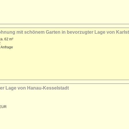
nung mit schönem Garten in bevorzugter Lage von Karlst
a. 62 m²
2
f Anfrage
gter Lage von Hanau-Kesselstadt
 EUR