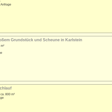
4
f Anfrage
großem Grundstück und Scheune in Karlstein
 m²
ge
achlauf
 ca. 800 m²
age