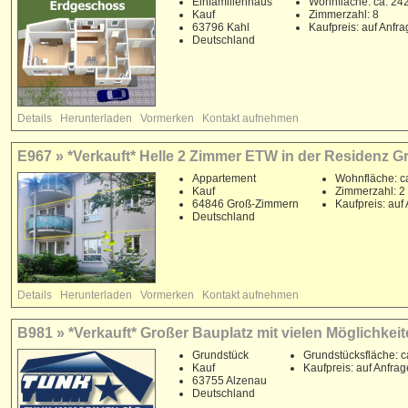
Einfamilienhaus
Wohnfläche: ca. 24
Kauf
Zimmerzahl: 8
63796 Kahl
Kaufpreis: auf Anfr
Deutschland
Details
Herunterladen
Vormerken
Kontakt aufnehmen
E967 » *Verkauft* Helle 2 Zimmer ETW in der Residenz Gr
Appartement
Wohnfläche: c
Kauf
Zimmerzahl: 2
64846 Groß-Zimmern
Kaufpreis: auf
Deutschland
Details
Herunterladen
Vormerken
Kontakt aufnehmen
B981 » *Verkauft* Großer Bauplatz mit vielen Möglichkeit
Grundstück
Grundstücksfläche: c
Kauf
Kaufpreis: auf Anfrag
63755 Alzenau
Deutschland