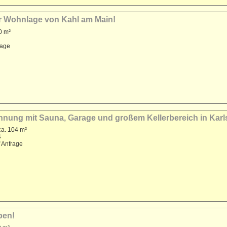
er Wohnlage von Kahl am Main!
0 m²
rage
nung mit Sauna, Garage und großem Kellerbereich in Karls
ca. 104 m²
4
f Anfrage
ben!