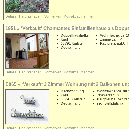
Details
Herunterladen
Vormerken
Kontakt aufnehmen
1951 » *Verkauft* Charmantes Einfamilienhaus als Doppe
Doppelhaushälfte
Wohnfläche: ca. 1
Kauf
Zimmerzahl: 4
63791 Karlstein
Kaufpreis: auf Anf
Deutschland
Details
Herunterladen
Vormerken
Kontakt aufnehmen
E965 » *Verkauft* 3 Zimmer Wohnung mit 2 Balkonen und T
Dachwohnung
Wohnfläche: ca. 98 
Kauf
Zimmerzahl: 3
63791 Karlstein
Kaufpreis: auf Anfra
Deutschland
inkl. Stellplatz: ja
Details
Herunterladen
Vormerken
Kontakt aufnehmen