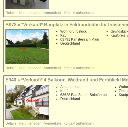
Details
Herunterladen
Vormerken
Kontakt aufnehmen
B978 » *Verkauft* Bauplatz in Feldrandnähe für freistehe
Wohngrundstück
Grundstück
Kauf
Kaufpreis: 
63791 Karlstein am Main
Deutschland
Details
Herunterladen
Vormerken
Kontakt aufnehmen
E940 » *Verkauft* 4 Balkone, Waldrand und Fernblick! M
Appartement
Wohnf
Kauf
Zimme
63628 Bad Soden-Salmünster
Kaufp
Deutschland
Details
Herunterladen
Vormerken
Kontakt aufnehmen