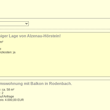
higer Lage von Alzenau-Hörstein!
 m²
e
izkosten: ja
ntumswohnung mit Balkon in Rodenbach.
: ca. 58 m²
: 2
auf Anfrage
reis: 4.000,00 EUR