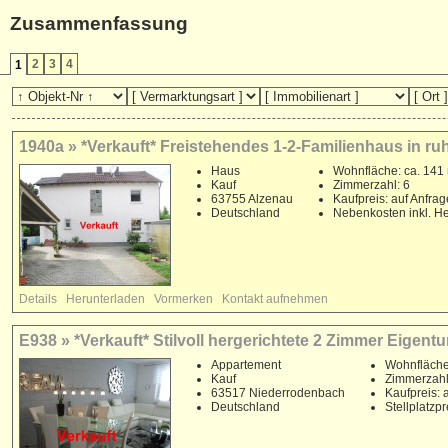
Zusammenfassung
2
3
4
1
1940a » *Verkauft* Freistehendes 1-2-Familienhaus in ru
Haus
Wohnfläche: ca. 141
Kauf
Zimmerzahl: 6
63755 Alzenau
Kaufpreis: auf Anfrag
Deutschland
Nebenkosten inkl. He
Details
Herunterladen
Vormerken
Kontakt aufnehmen
E938 » *Verkauft* Stilvoll hergerichtete 2 Zimmer Eige
Appartement
Wohnfläche
Kauf
Zimmerzahl
63517 Niederrodenbach
Kaufpreis: 
Deutschland
Stellplatzp