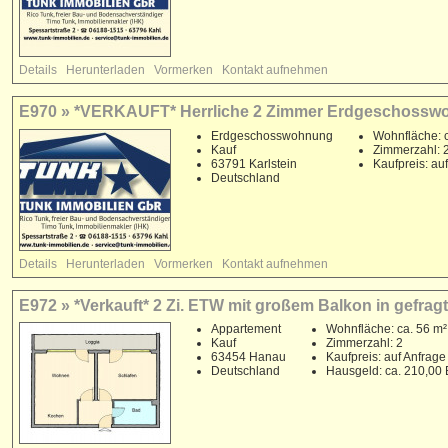
Details
Herunterladen
Vormerken
Kontakt aufnehmen
E970 » *VERKAUFT* Herrliche 2 Zimmer Erdgeschosswoh
Erdgeschosswohnung
Wohnfläche: c
Kauf
Zimmerzahl: 
63791 Karlstein
Kaufpreis: au
Deutschland
Details
Herunterladen
Vormerken
Kontakt aufnehmen
E972 » *Verkauft* 2 Zi. ETW mit großem Balkon in gefra
Appartement
Wohnfläche: ca. 56 m²
Kauf
Zimmerzahl: 2
63454 Hanau
Kaufpreis: auf Anfrage
Deutschland
Hausgeld: ca. 210,00