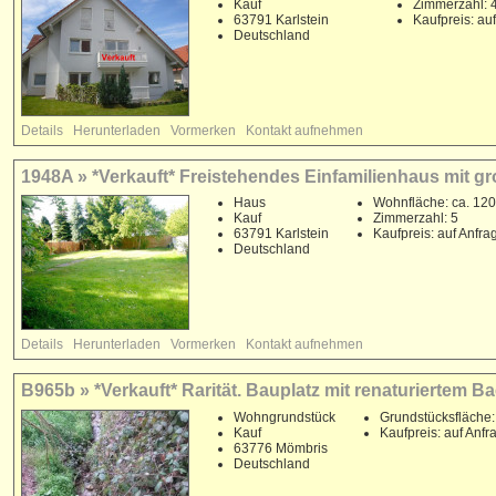
Kauf
Zimmerzahl: 
63791 Karlstein
Kaufpreis: au
Deutschland
Details
Herunterladen
Vormerken
Kontakt aufnehmen
1948A » *Verkauft* Freistehendes Einfamilienhaus mit 
Haus
Wohnfläche: ca. 120
Kauf
Zimmerzahl: 5
63791 Karlstein
Kaufpreis: auf Anfra
Deutschland
Details
Herunterladen
Vormerken
Kontakt aufnehmen
B965b » *Verkauft* Rarität. Bauplatz mit renaturiertem B
Wohngrundstück
Grundstücksfläche:
Kauf
Kaufpreis: auf Anfr
63776 Mömbris
Deutschland