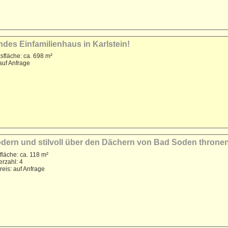
ndes Einfamilienhaus in Karlstein!
sfläche: ca. 698 m²
auf Anfrage
odern und stilvoll über den Dächern von Bad Soden throne
läche: ca. 118 m²
rzahl: 4
reis: auf Anfrage