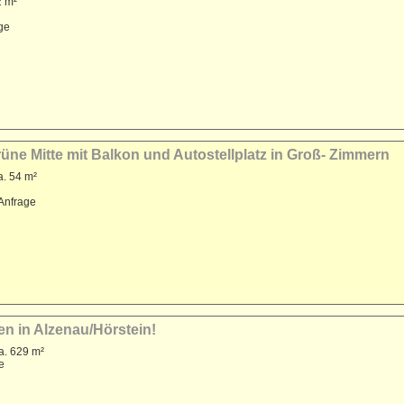
2 m²
age
üne Mitte mit Balkon und Autostellplatz in Groß- Zimmern
a. 54 m²
 Anfrage
en in Alzenau/Hörstein!
a. 629 m²
e