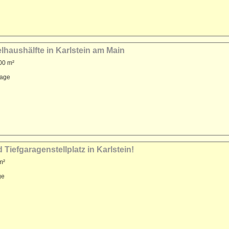
lhaushälfte in Karlstein am Main
00 m²
rage
iefgaragenstellplatz in Karlstein!
m²
ge