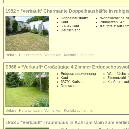
1952 » *Verkauft* Charmante Doppelhaushälfte in ruhig
Doppelhaushälfte
Wohnfläche: ca. 9
Kauf
Zimmerzahl: 4,5
63796 Kahl
Kaufpreis: auf Anf
Deutschland
Details
Herunterladen
Vormerken
Kontakt aufnehmen
E966 » *Verkauft* Großzügige 4 Zimmer Erdgeschosswoh
Erdgeschosswohnung
Wohnfläche: 
Kauf
Zimmerzahl: 
63791 Karlstein
Kaufpreis: au
Deutschland
Details
Herunterladen
Vormerken
Kontakt aufnehmen
1953 » *Verkauft* Traumhaus in Kahl am Main zum Verlie